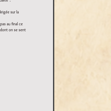
alité". 
irigée sur la 
 pas au final ce 
n dont on se sent 