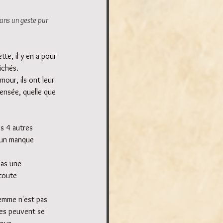
ans un geste pur 
tte, il y en a pour 
ichés.
mour, ils ont leur 
ensée, quelle que 
es 4 autres 
 un manque 
pas une 
toute 
femme n'est pas 
mes peuvent se 