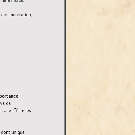
mille inclus.
e communication, 
mportance.
ève de 
.. et "faire les 
, dont un que 