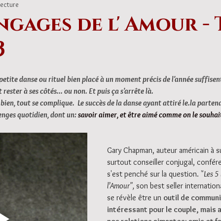
lecture
ngages de l' Amour -
3
etite danse ou rituel bien placé à un moment précis de l'année suffisen
 rester à ses côtés... ou non. Et puis ça s'arrête là.
 bien, tout se complique.  Le succès de la danse ayant attiré le.la parten
enges quotidien, dont un: 
savoir aimer, et être aimé comme on le souhai
Gary Chapman, auteur américain à s
surtout conseiller conjugal, confére
s'est penché sur la question.
 "
Les 5
l’Amour",
 son best seller internatio
se révèle être un 
outil de communi
intéressant pour le couple, mais 