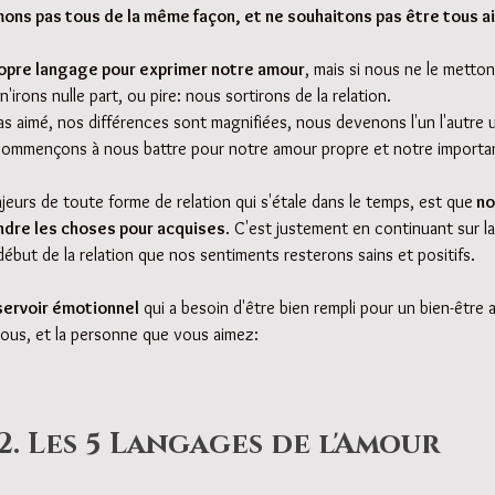
mons pas tous de la même façon, et ne souhaitons pas être tous a
opre langage pour exprimer notre amour
, mais si nous ne le metto
n'irons nulle part, ou pire: nous sortirons de la relation.
s aimé, nos différences sont magnifiées, nous devenons l'un l'autre
commençons à nous battre pour notre amour propre et notre importa
jeurs de toute forme de relation qui s'étale dans le temps, est que
 n
ndre les choses pour acquises
. C'est justement en continuant sur la
ut de la relation que nos sentiments resterons sains et positifs.
servoir émotionnel
 qui a besoin d'être bien rempli pour un bien-être a
 vous, et la personne que vous aimez:
2. Les 5 Langages de l'Amour