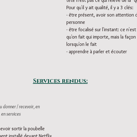
tête n'est pas ce qui relève de la "qu
Pour qu'il y ait qualité, il y a 3 clés: 
- être présent, avoir son attention d
personne
- être focalisé sur l'instant: ce n'est
qu'on fait qui importe, mais la faço
lorsqu'on le fait
- apprendre à parler et écouter
Services rendus:
 donner / recevoir, en 
 en services
voir sortir la poubelle 
nt installé devant Netflix, 