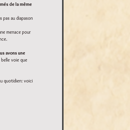
imés de la même 
ns pas au diapason 
 une menace pour 
nce.
ous avons une 
 belle voie que 
u quotidien: voici 