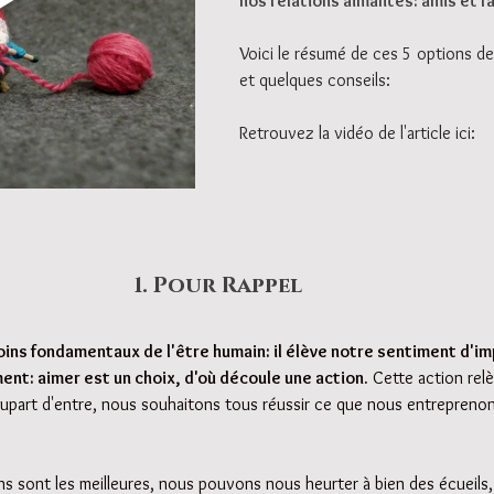
nos relations aimantes: amis et fa
Voici le résumé de ces 5 options d
et quelques conseils:
Retrouvez la vidéo de l'article ici:
1. Pour Rappel
oins fondamentaux de l'être humain: il élève notre sentiment d'i
ent: aimer est un choix, d'où découle une action.
 Cette action rel
upart d'entre, nous souhaitons tous réussir ce que nous entreprenons .
ns sont les meilleures, nous pouvons nous heurter à bien des écueils