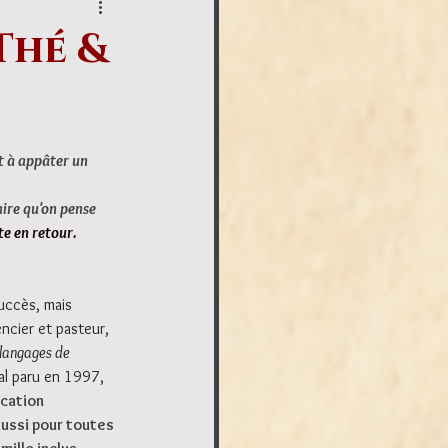
 Thé &
t à appâter un 
aire qu'on pense 
te en retour.
uccès, mais 
ncier et pasteur, 
 langages de 
nal paru en 1997, 
cation 
aussi pour toutes 