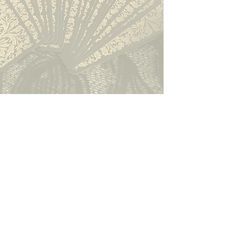
Accueil
Tarot
À propos
Événementiel
Déontologie
Prestations
Références
Contact
Témoignages
Particuliers
Mentions
Apprendre
légales/CGU
Blog