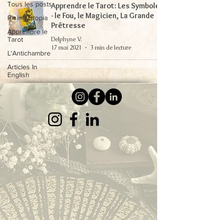
Tous les posts
Apprendre le Tarot: Les Symboles
- le Fou, le Magicien, La Grande
Rising Utopia
Prêtresse
Apprendre le
Delphyne V.
Tarot
17 mai 2021
3 min de lecture
L'Antichambre
Articles In
English