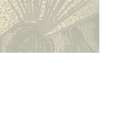
Accueil
Tarot
À propos
Événementiel
Déontologie
Prestations
Références
Contact
Témoignages
Particuliers
Mentions
Apprendre
légales/CGU
Blog
Tarot Humaniste et Psychologique.